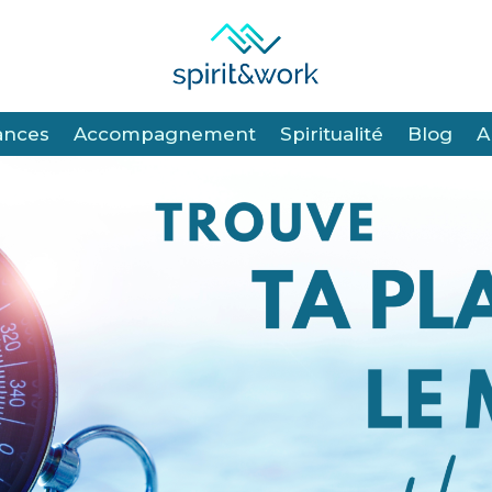
ances
ances
Accompagnement
Accompagnement
Spiritualité
Spiritualité
Blog
Blog
A
A