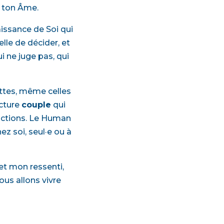
e ton Âme.
issance de Soi qui
elle de décider, et
i ne juge pas, qui
ettes, même celles
ecture
couple
qui
rictions. Le Human
ez soi, seul·e ou à
et mon ressenti,
us allons vivre