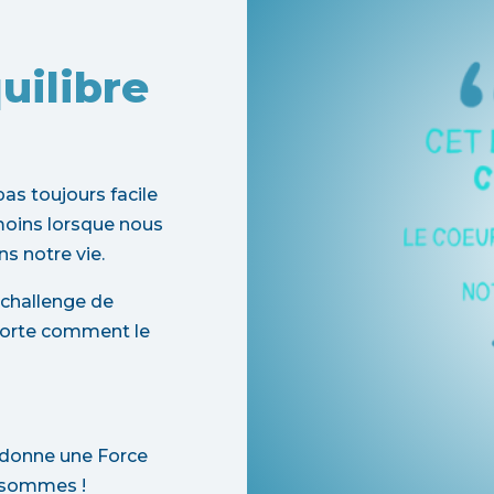
uilibre
pas toujours facile
moins lorsque nous
s notre vie.
 challenge de
mporte comment le
s donne une Force
 sommes !