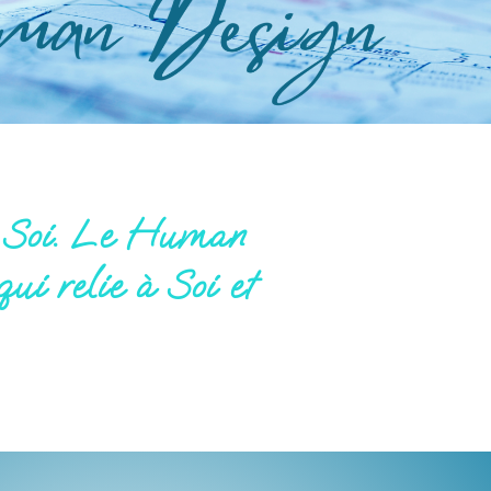
z Soi. Le Human
qui relie à Soi et