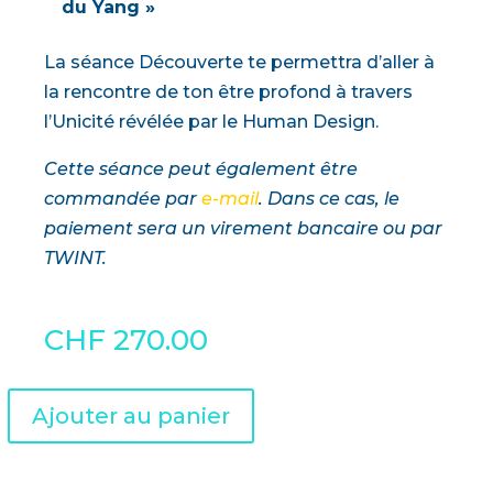
du Yang »
La séance Découverte te permettra d’aller à
la rencontre de ton être profond à travers
l’Unicité révélée par le Human Design.
Cette séance peut également être
commandée par
e-mail
. Dans ce cas, le
paiement sera un virement bancaire ou par
TWINT.
CHF
270.00
A
Ajouter au panier
l
t
e