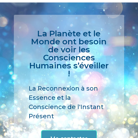
r
n
a
La Planète et le
t
Monde ont besoin
i
de voir les
v
Consciences
e
Humaines s’éveiller
:
!
La Reconnexion à son
Essence et la
Conscience de l'Instant
Présent