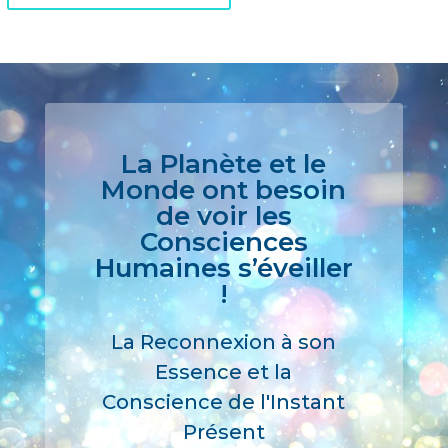
l
t
e
r
n
a
La Planète et le
t
Monde ont besoin
i
de voir les
v
Consciences
e
Humaines s’éveiller
:
!
La Reconnexion à son
Essence et la
Conscience de l'Instant
Présent