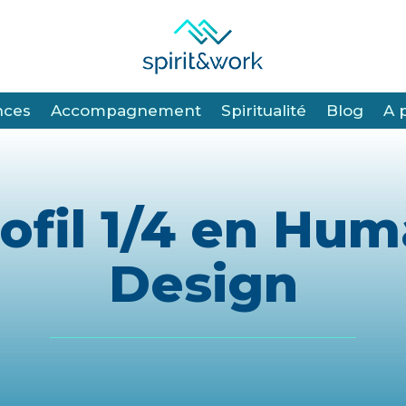
nces
nces
Accompagnement
Accompagnement
Spiritualité
Spiritualité
Blog
Blog
A 
A 
ofil 1/4 en Hu
Design