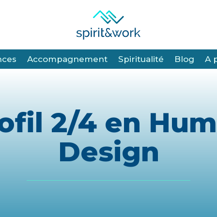
nces
nces
Accompagnement
Accompagnement
Spiritualité
Spiritualité
Blog
Blog
A 
A 
ofil 2/4 en Hu
Design