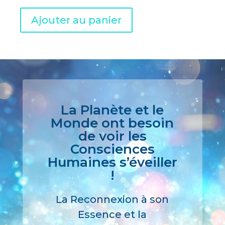
A
Ajouter au panier
l
t
e
r
n
a
La Planète et le
t
Monde ont besoin
i
de voir les
v
Consciences
e
Humaines s’éveiller
:
!
La Reconnexion à son
Essence et la