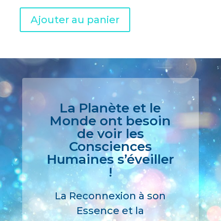
A
Ajouter au panier
l
t
e
r
n
a
La Planète et le
t
Monde ont besoin
i
de voir les
v
Consciences
e
Humaines s’éveiller
:
!
La Reconnexion à son
Essence et la