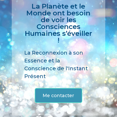
La Planète et le
t
Monde ont besoin
i
de voir les
v
Consciences
e
Humaines s’éveiller
:
!
La Reconnexion à son
Essence et la
Conscience de l'Instant
Présent
Me contacter