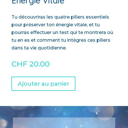
Energie Vitale
Tu découvriras les quatre piliers essentiels
pour préserver ton énergie vitale, et tu
pourras effectuer un test qui te montrera où
tu en es et comment tu intègres ces piliers
dans ta vie quotidienne.
CHF
20.00
A
Ajouter au panier
l
t
e
r
n
a